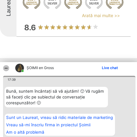
Laureați
Arată mai multe >>
8.6
Alte firme din zonă
ȘOIMII en Gross
Live chat
17:39
Organizator Ranking
Plebiscyt
Contact
Bună, suntem încântați să vă ajutăm! 🙂 Vă rugăm
BRIGHT SOLUTIONS BR SRL
Câștigătorii
Contact
să faceți clic pe subiectul de conversație
Aleea Timisul De Sus 2 Bl. A30
Lista Tuturor
corespunzător! 🙂
Sc. A Et. 4 Ap. 13 Cod 061952
Laureaților
București
Reguli
CUI 36737675
Statut
tel: +40 770 990 492
Politica de
Sunt un Laureat, vreau să ridic materiale de marketing
confidențialitate
Vreau să-mi înscriu firma in proiectul Șoimii
Am o altă problemă