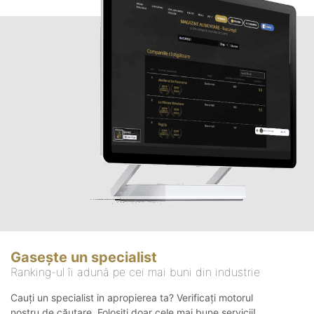
Gasește un specialist
Ranking-ul îi adună pe cei mai buni din industrie
Cauți un specialist in apropierea ta? Verificați motorul
nostru de căutare. Folosiți doar cele mai bune servicii!