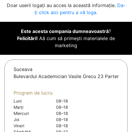
Doar userii logați au acces la această informație.
Da-
ți click aici pentru a vă loga.
Este acesta compania dumneavoastră
?
Felicitări!
Aă cum să primești materialele de
marketing
Suceava
Bulevardul Academician Vasile Grecu 23 Parter
Program de lucru:
Luni
08–18
Marți
08–18
Miercuri
08–18
Joi
08–18
Vineri
08–18
Sâmbătă
08–12