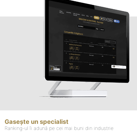
Gasește un specialist
Ranking-ul îi adună pe cei mai buni din industrie