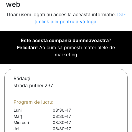
web
Doar userii logați au acces la această informație.
Da-
ți click aici pentru a vă loga.
Este acesta compania dumneavoastră
?
Felicitări!
Aă cum să primești materialele de
marketing
Rădăuţi
strada putnei 237
Program de lucru:
Luni
08:30–17
Marți
08:30–17
Miercuri
08:30–17
Joi
08:30–17