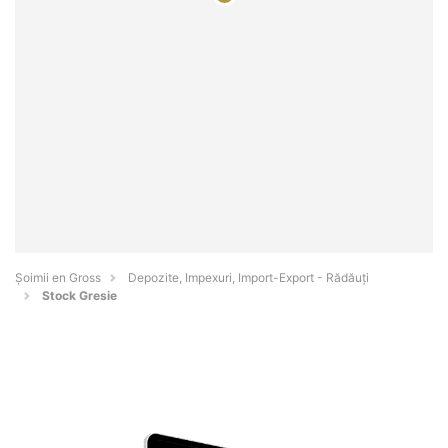
Șoimii en Gross
Depozite, Impexuri, Import-Export - Rădăuţi
Stock Gresie