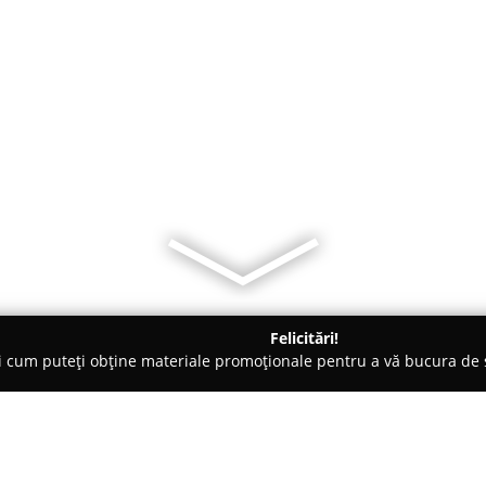
Felicitări!
ți cum puteți obține materiale promoționale pentru a vă bucura d
rt - Vatra Dornei
Termopane Vatra Dornei