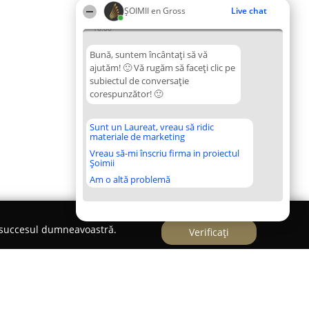
ȘOIMII en Gross
Live chat
16:00
Bună, suntem încântați să vă
ajutăm! 🙂 Vă rugăm să faceți clic pe
subiectul de conversație
corespunzător! 🙂
Sunt un Laureat, vreau să ridic
materiale de marketing
Vreau să-mi înscriu firma in proiectul
Șoimii
Am o altă problemă
e succesul dumneavoastră.
Verificați