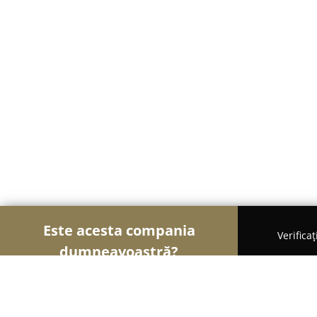
Este acesta compania
Verifica
dumneavoastră?
Șoimii en Gross
Depozite, Impexuri, Import-Expo