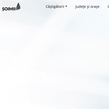
Câștigătorii
Județe și orașe