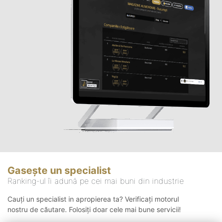
Gasește un specialist
Ranking-ul îi adună pe cei mai buni din industrie
Cauți un specialist in apropierea ta? Verificați motorul
nostru de căutare. Folosiți doar cele mai bune servicii!