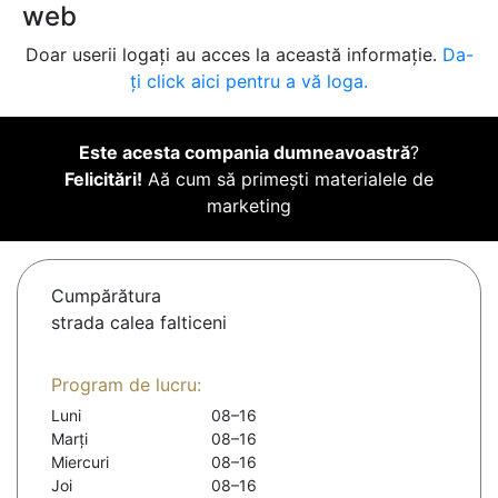
web
Doar userii logați au acces la această informație.
Da-
ți click aici pentru a vă loga.
Este acesta compania dumneavoastră
?
Felicitări!
Aă cum să primești materialele de
marketing
Cumpărătura
strada calea falticeni
Program de lucru:
Luni
08–16
Marți
08–16
Miercuri
08–16
Joi
08–16