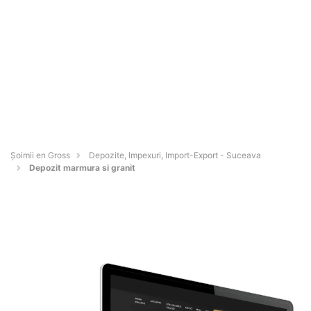
Șoimii en Gross
Depozite, Impexuri, Import-Export - Suceava
Depozit marmura si granit