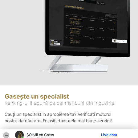
Gasește un specialist
Ranking-ul îi adună pe cei mai buni din industrie
Cauți un specialist in apropierea ta? Verificați motorul
nostru de căutare. Folosiți doar cele mai bune servicii!
ȘOIMII en Gross
Live chat