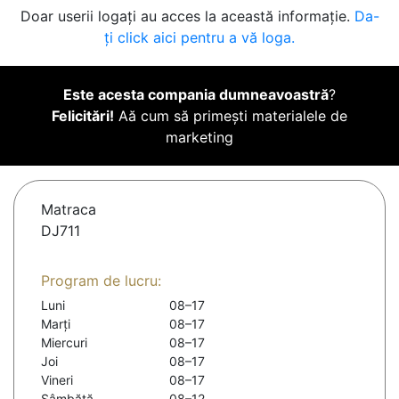
Doar userii logați au acces la această informație.
Da-
ți click aici pentru a vă loga.
Este acesta compania dumneavoastră
?
Felicitări!
Aă cum să primești materialele de
marketing
Matraca
DJ711
Program de lucru:
Luni
08–17
Marți
08–17
Miercuri
08–17
Joi
08–17
Vineri
08–17
Sâmbătă
08–12