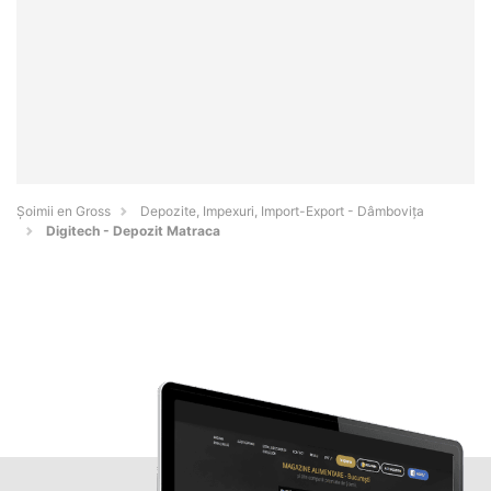
Șoimii en Gross
Depozite, Impexuri, Import-Export - Dâmboviţa
Digitech - Depozit Matraca