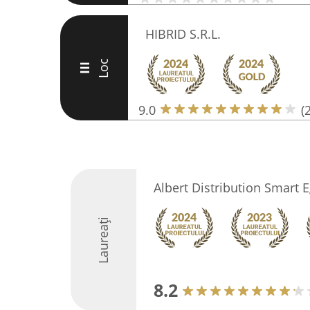
HIBRID S.R.L.
Loc
III
9.0
(
Albert Distribution Smart 
Laureați
8.2