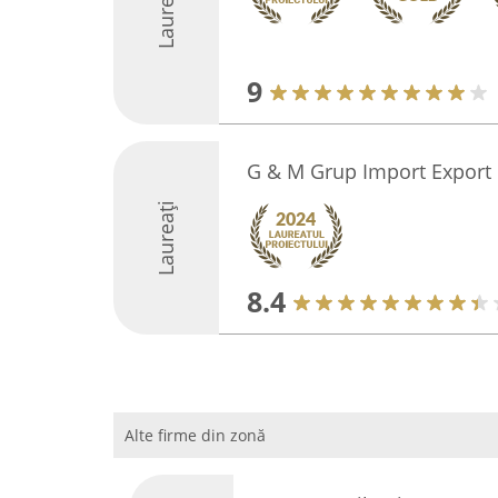
Laureați
9
G & M Grup Import Export
Laureați
8.4
Alte firme din zonă