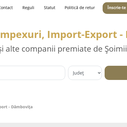
Contact
Reguli
Statut
Politică de retur
Înscrie-te
Impexuri, Import-Export 
și alte companii premiate de Șoimii
port - Dâmboviţa