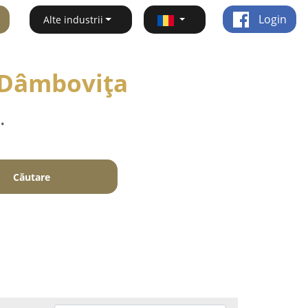
Login
Alte industrii
- Dâmboviţa
.
Căutare