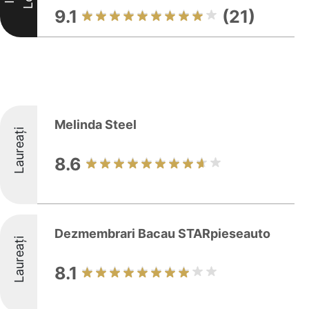
9.1
(21)
Melinda Steel
Laureați
8.6
Dezmembrari Bacau STARpieseauto
Laureați
8.1