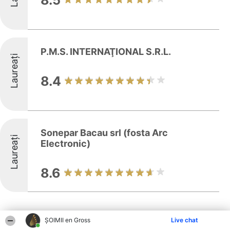
8.5
P.M.S. INTERNAŢIONAL S.R.L.
Laureați
8.4
Sonepar Bacau srl (fosta Arc
Laureați
Electronic)
8.6
ȘOIMII en Gross
Live chat