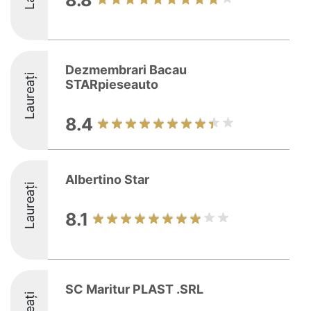
8.8
Dezmembrari Bacau
Laureați
STARpieseauto
8.4
Albertino Star
Laureați
8.1
SC Maritur PLAST .SRL