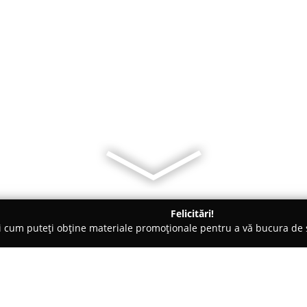
Felicitări!
ți cum puteți obține materiale promoționale pentru a vă bucura d
t - Brăila
Nuprid Agro