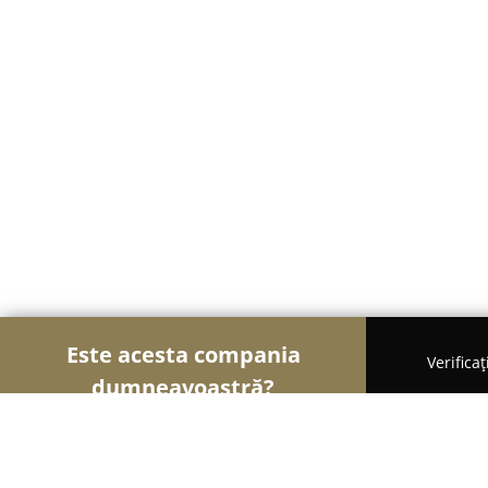
Este acesta compania
Verifica
dumneavoastră?
Șoimii en Gross
Depozite, Impexuri, Import-Expor