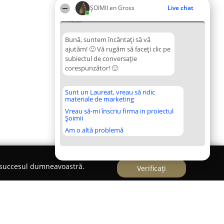
ȘOIMII en Gross
Live chat
14:58
Bună, suntem încântați să vă
ajutăm! 🙂 Vă rugăm să faceți clic pe
subiectul de conversație
corespunzător! 🙂
Sunt un Laureat, vreau să ridic
materiale de marketing
Vreau să-mi înscriu firma in proiectul
Șoimii
Am o altă problemă
e succesul dumneavoastră.
Verificați