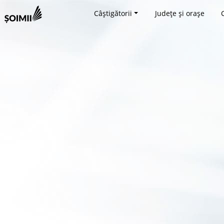
Câștigătorii
Județe și orașe