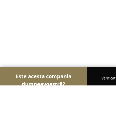
Este acesta compania
Verifica
dumneavoastră?
Șoimii en Gross
Depozite, Impexuri, Import-Exp