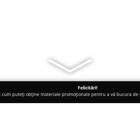
Felicitări!
ți cum puteți obține materiale promoționale pentru a vă bucura d
ort - Câmpina
Depozit Ieftin & Bun S.R.L. (Depozit fier forjat)