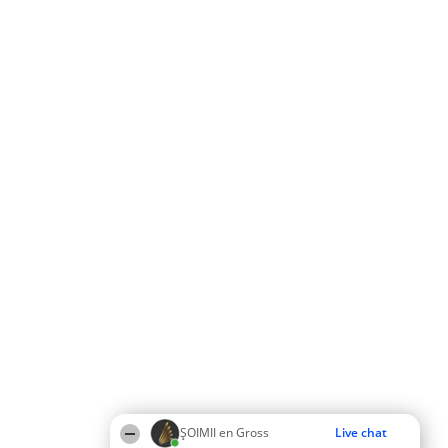
ȘOIMII en Gross
Live chat