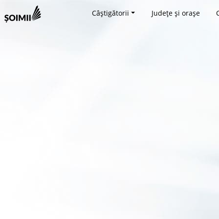
Câștigătorii
Județe și orașe