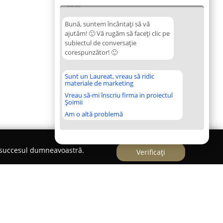
05:33
Bună, suntem încântați să vă
ajutăm! 🙂 Vă rugăm să faceți clic pe
subiectul de conversație
corespunzător! 🙂
Sunt un Laureat, vreau să ridic
materiale de marketing
Vreau să-mi înscriu firma in proiectul
Șoimii
Am o altă problemă
e succesul dumneavoastră.
Verificați