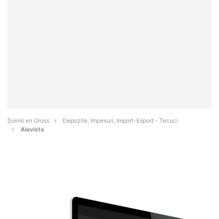
Șoimii en Gross
Depozite, Impexuri, Import-Export - Tecuci
Alavista