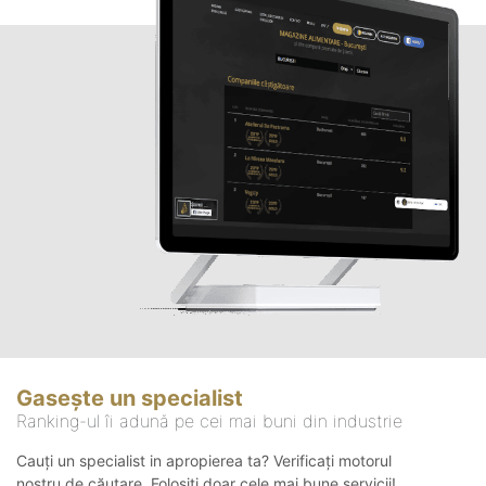
Gasește un specialist
Ranking-ul îi adună pe cei mai buni din industrie
Cauți un specialist in apropierea ta? Verificați motorul
nostru de căutare. Folosiți doar cele mai bune servicii!