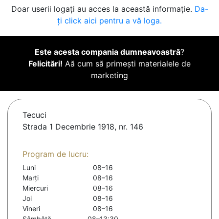
Doar userii logați au acces la această informație.
Da-
ți click aici pentru a vă loga.
Este acesta compania dumneavoastră
?
Felicitări!
Aă cum să primești materialele de
marketing
Tecuci
Strada 1 Decembrie 1918, nr. 146
Program de lucru:
Luni
08–16
Marți
08–16
Miercuri
08–16
Joi
08–16
Vineri
08–16
Sâmbătă
08–13:30