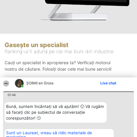
Gasește un specialist
Ranking-ul îi adună pe cei mai buni din industrie
Cauți un specialist in apropierea ta? Verificați motorul
nostru de căutare. Folosiți doar cele mai bune servicii!
ȘOIMII en Gross
Live chat
Căutare
01:44
Bună, suntem încântați să vă ajutăm! 🙂 Vă rugăm
să faceți clic pe subiectul de conversație
corespunzător! 🙂
Sunt un Laureat, vreau să ridic materiale de
Organizator Ranking
Plebiscyt
Contact