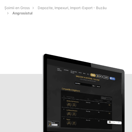
Șoimii en Gross
Depozite, Impexuri, Import-Export - Buzău
Angrosistul