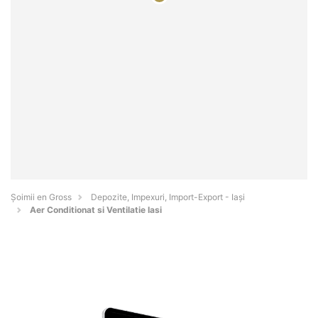
Șoimii en Gross
Depozite, Impexuri, Import-Export - Iaşi
Aer Conditionat si Ventilatie Iasi