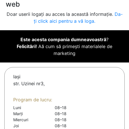
web
Doar userii logați au acces la această informație.
Da-
ți click aici pentru a vă loga.
Este acesta compania dumneavoastră
?
Felicitări!
Aă cum să primești materialele de
marketing
Iaşi
str. Uzinei nr3,
Program de lucru:
Luni
08–18
Marți
08–18
Miercuri
08–18
Joi
08–18