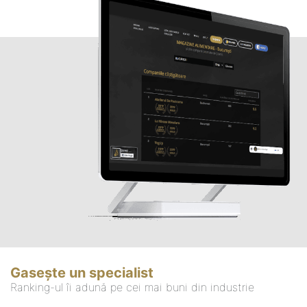
Gasește un specialist
Ranking-ul îi adună pe cei mai buni din industrie