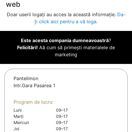
web
Doar userii logați au acces la această informație.
Da-
ți click aici pentru a vă loga.
Este acesta compania dumneavoastră
?
Felicitări!
Aă cum să primești materialele de
marketing
Pantelimon
Intr.Gara Pasarea 1
Program de lucru:
Luni
09–17
Marți
09–17
Miercuri
09–17
Joi
09–17