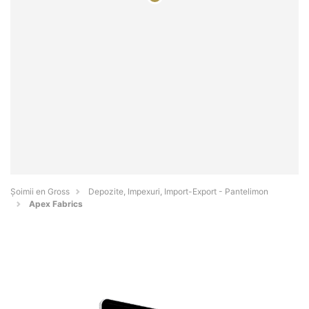
Șoimii en Gross
Depozite, Impexuri, Import-Export - Pantelimon
Apex Fabrics