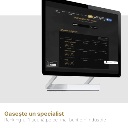
Gasește un specialist
Ranking-ul îi adună pe cei mai buni din industrie