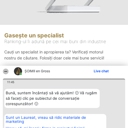
Gasește un specialist
Ranking-ul îi adună pe cei mai buni din industrie
Cauți un specialist in apropierea ta? Verificați motorul
nostru de căutare. Folosiți doar cele mai bune servicii!
ȘOIMII en Gross
Live chat
Căutare
11:45
Bună, suntem încântați să vă ajutăm! 🙂 Vă rugăm
să faceți clic pe subiectul de conversație
corespunzător! 🙂
Sunt un Laureat, vreau să ridic materiale de
Organizator Ranking
Plebiscyt
Contact
marketing
BRIGHT SOLUTIONS BR SRL
Câștigătorii
Contact
Aleea Timisul De Sus 2 Bl. A30
Lista Tuturor