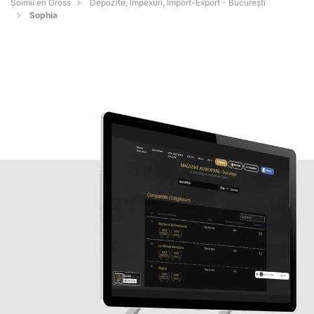
Șoimii en Gross
Depozite, Impexuri, Import-Export - Bucureşti
Sophia