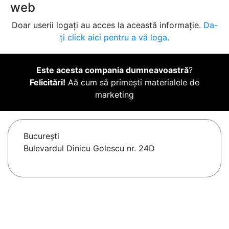
web
Doar userii logați au acces la această informație.
Da-
ți click aici pentru a vă loga.
Este acesta compania dumneavoastră
?
Felicitări!
Aă cum să primești materialele de
marketing
Bucureşti
Bulevardul Dinicu Golescu nr. 24D