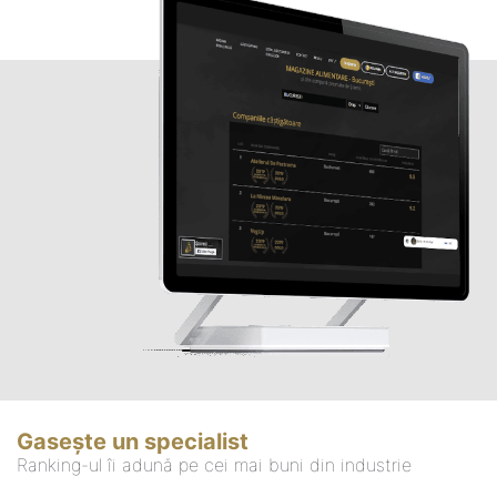
Gasește un specialist
Ranking-ul îi adună pe cei mai buni din industrie