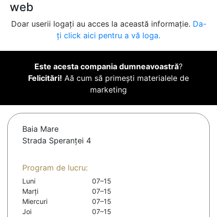
web
Doar userii logați au acces la această informație.
Da-
ți click aici pentru a vă loga.
Este acesta compania dumneavoastră
?
Felicitări!
Aă cum să primești materialele de
marketing
Baia Mare
Strada Speranţei 4
Program de lucru:
Luni
07–15
Marți
07–15
Miercuri
07–15
Joi
07–15