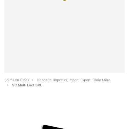
Șoimii en Gross
Depozite, Impexuri, Import-Export - Baia Mare
SC Multi Lact SRL