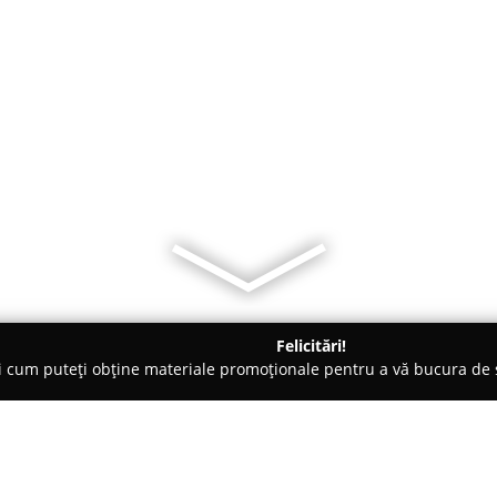
Felicitări!
ți cum puteți obține materiale promoționale pentru a vă bucura d
rt - Bucureşti
Maurana