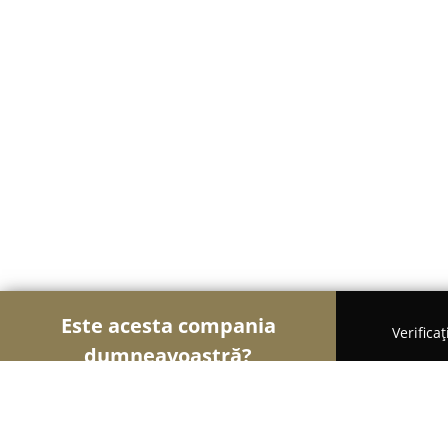
Este acesta compania
Verifica
dumneavoastră?
Șoimii en Gross
Depozite, Impexuri, Import-Expo