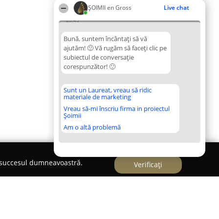
ȘOIMII en Gross
Live chat
23:45
Bună, suntem încântați să vă
ajutăm! 🙂 Vă rugăm să faceți clic pe
subiectul de conversație
corespunzător! 🙂
Sunt un Laureat, vreau să ridic
materiale de marketing
Vreau să-mi înscriu firma in proiectul
Șoimii
Am o altă problemă
e succesul dumneavoastră.
Verificați