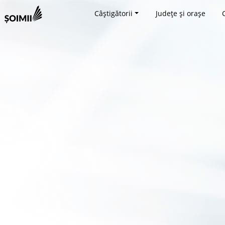
Câștigătorii
Județe și orașe