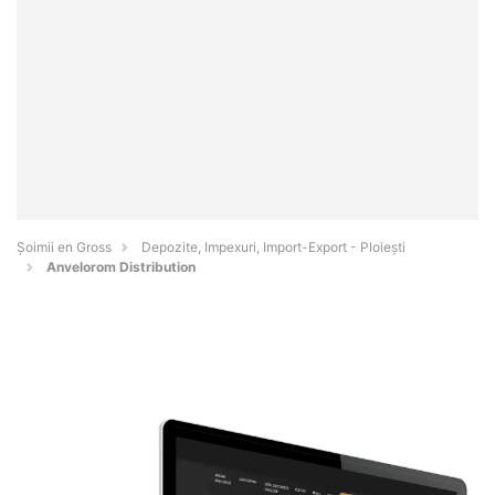
Șoimii en Gross
Depozite, Impexuri, Import-Export - Ploieşti
Anvelorom Distribution