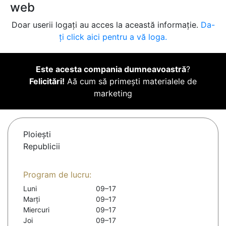
web
Doar userii logați au acces la această informație.
Da-
ți click aici pentru a vă loga.
Este acesta compania dumneavoastră
?
Felicitări!
Aă cum să primești materialele de
marketing
Ploieşti
Republicii
Program de lucru:
Luni
09–17
Marți
09–17
Miercuri
09–17
Joi
09–17