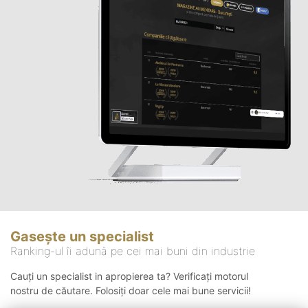
Gasește un specialist
Ranking-ul îi adună pe cei mai buni din industrie
Cauți un specialist in apropierea ta? Verificați motorul
nostru de căutare. Folosiți doar cele mai bune servicii!