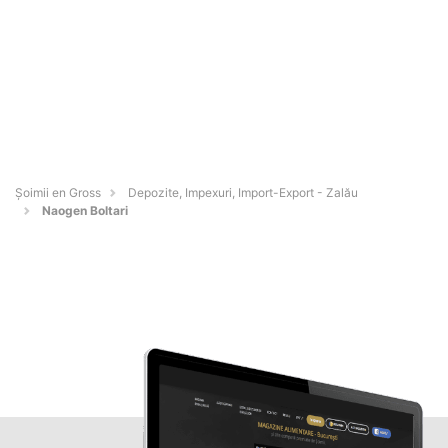
Șoimii en Gross
Depozite, Impexuri, Import-Export - Zalău
Naogen Boltari