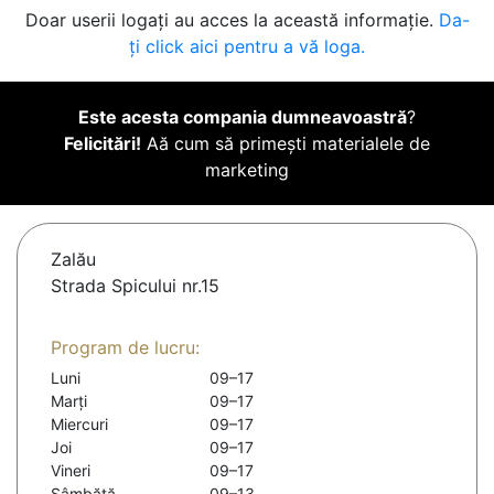
Doar userii logați au acces la această informație.
Da-
ți click aici pentru a vă loga.
Este acesta compania dumneavoastră
?
Felicitări!
Aă cum să primești materialele de
marketing
Zalău
Strada Spicului nr.15
Program de lucru:
Luni
09–17
Marți
09–17
Miercuri
09–17
Joi
09–17
Vineri
09–17
Sâmbătă
09–13