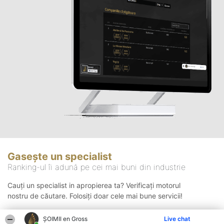
Gasește un specialist
Ranking-ul îi adună pe cei mai buni din industrie
Cauți un specialist in apropierea ta? Verificați motorul
nostru de căutare. Folosiți doar cele mai bune servicii!
ȘOIMII en Gross
Live chat