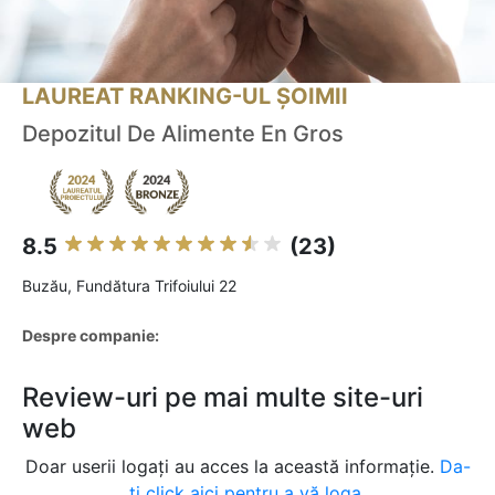
LAUREAT RANKING-UL ȘOIMII
Depozitul De Alimente En Gros
8.5
(23)
Buzău, Fundătura Trifoiului 22
Despre companie:
Review-uri pe mai multe site-uri
web
Doar userii logați au acces la această informație.
Da-
ți click aici pentru a vă loga.