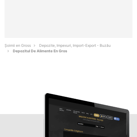
Șoimii en Gross
Depozite, Impexuri, Import-Export - Buzău
Depozitul De Alimente En Gros