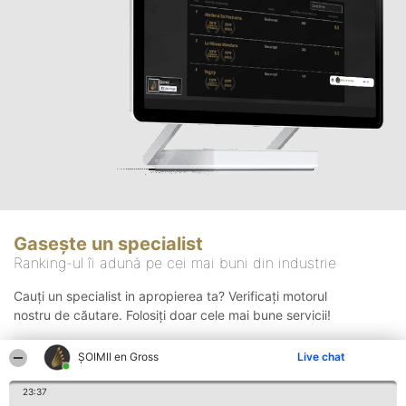
Gasește un specialist
Ranking-ul îi adună pe cei mai buni din industrie
Cauți un specialist in apropierea ta? Verificați motorul
nostru de căutare. Folosiți doar cele mai bune servicii!
ȘOIMII en Gross
Live chat
Căutare
23:37