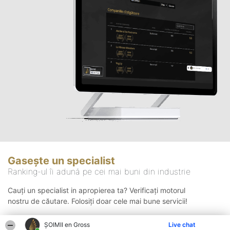
Gasește un specialist
Ranking-ul îi adună pe cei mai buni din industrie
Cauți un specialist in apropierea ta? Verificați motorul
nostru de căutare. Folosiți doar cele mai bune servicii!
ȘOIMII en Gross
Live chat