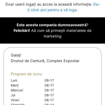
Doar userii logați au acces la această informație.
Da-
ți click aici pentru a vă loga.
Este acesta compania dumneavoastră
?
Felicitări!
Aă cum să primești materialele de
marketing
Galaţi
Drumul de Centură, Complex Expostar
Program de lucru:
Luni
08–17
Marți
08–17
Miercuri
08–17
Joi
08–17
Vineri
08–17
Sâmbătă
08–14