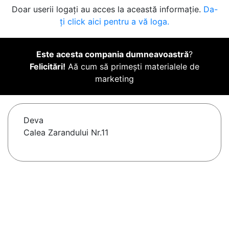
Doar userii logați au acces la această informație.
Da-
ți click aici pentru a vă loga.
Este acesta compania dumneavoastră
?
Felicitări!
Aă cum să primești materialele de
marketing
Deva
Calea Zarandului Nr.11