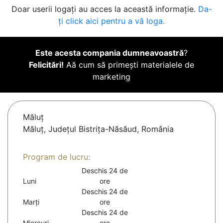
Doar userii logați au acces la această informație.
Da-
ți click aici pentru a vă loga.
Este acesta compania dumneavoastră
?
Felicitări!
Aă cum să primești materialele de
marketing
Măluţ
Măluț, Județul Bistrița-Năsăud, România
Program de lucru:
Deschis 24 de
Luni
ore
Deschis 24 de
Marți
ore
Deschis 24 de
Miercuri
ore