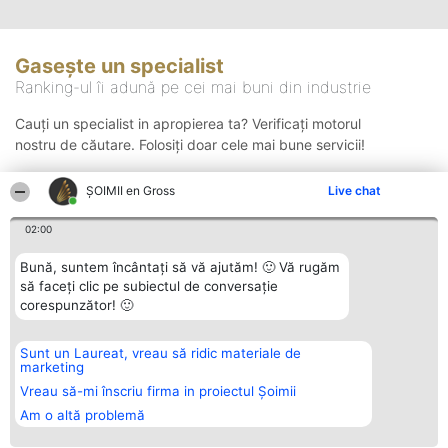
Gasește un specialist
Ranking-ul îi adună pe cei mai buni din industrie
Cauți un specialist in apropierea ta? Verificați motorul
nostru de căutare. Folosiți doar cele mai bune servicii!
ȘOIMII en Gross
Live chat
Căutare
02:00
Bună, suntem încântați să vă ajutăm! 🙂 Vă rugăm
să faceți clic pe subiectul de conversație
corespunzător! 🙂
Sunt un Laureat, vreau să ridic materiale de
Organizator Ranking
Plebiscyt
Contact
marketing
BRIGHT SOLUTIONS BR SRL
Câștigătorii
Contact
Aleea Timisul De Sus 2 Bl. A30
Lista Tuturor
Vreau să-mi înscriu firma in proiectul Șoimii
Sc. A Et. 4 Ap. 13 Cod 061952
Laureaților
Am o altă problemă
București
Reguli
CUI 36737675
Statut
tel: +40 770 990 492
Politica de