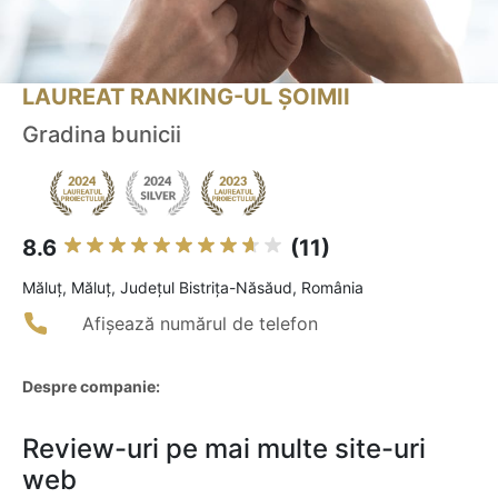
LAUREAT RANKING-UL ȘOIMII
Gradina bunicii
8.6
(11)
Măluţ, Măluț, Județul Bistrița-Năsăud, România
Afișează numărul de telefon
Despre companie:
Review-uri pe mai multe site-uri
web