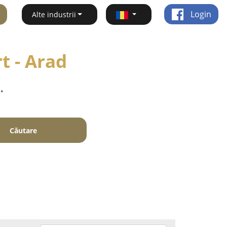
Login
Alte industrii
t - Arad
.
Căutare