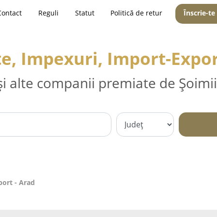
Contact
Reguli
Statut
Politică de retur
Înscrie-te
e, Impexuri, Import-Expor
și alte companii premiate de Șoimii
port - Arad