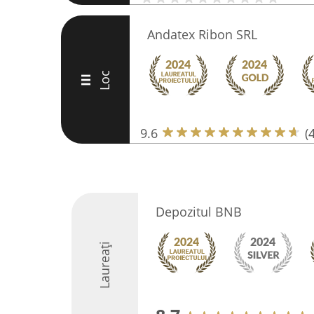
Andatex Ribon SRL
Loc
III
9.6
(
Depozitul BNB
Laureați