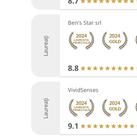
8.7
Ben's Star srl
Laureați
8.8
VividSenses
Laureați
9.1