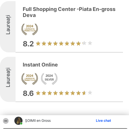
Full Shopping Center -Piata En-gross
Deva
Laureați
8.2
Instant Online
Laureați
8.6
ȘOIMII en Gross
Live chat