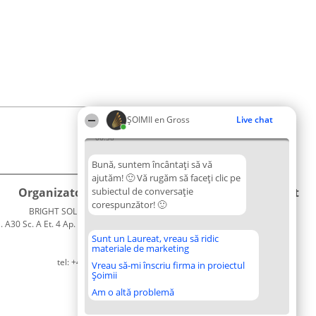
ȘOIMII en Gross
Live chat
06:58
Bună, suntem încântați să vă
ajutăm! 🙂 Vă rugăm să faceți clic pe
Organizator Ranking
subiectul de conversație
Plebiscyt
Contact
corespunzător! 🙂
BRIGHT SOLUTIONS BR SRL
Câștigătorii
Contact
. A30 Sc. A Et. 4 Ap. 13 Cod 061952
Lista
București
Tuturor
Sunt un Laureat, vreau să ridic
materiale de marketing
CUI 36737675
Laureaților
tel: +40 770 990 492
Reguli
Vreau să-mi înscriu firma in proiectul
Șoimii
Statut
Politica de
Am o altă problemă
confidențialitate