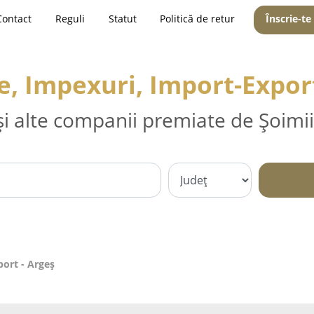
Contact
Reguli
Statut
Politică de retur
Înscrie-te
e, Impexuri, Import-Export
și alte companii premiate de Șoimii
ort - Argeş