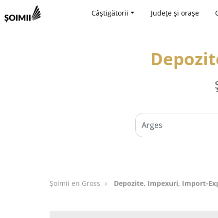
Câștigătorii
Județe și orașe
Depozit
Șoimii en Gross
Depozite, Impexuri, Import-Exp