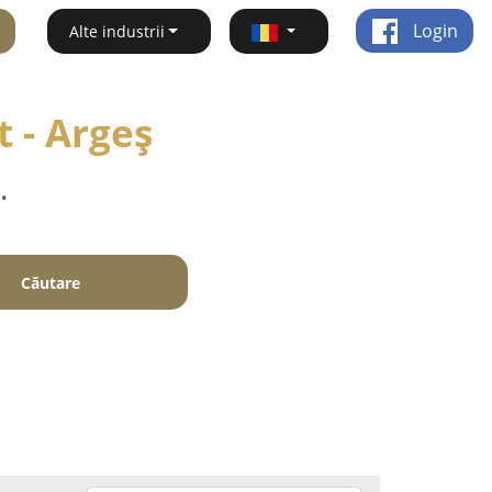
Login
Alte industrii
 - Argeş
.
Căutare