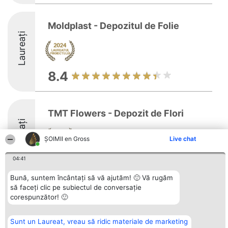
Moldplast - Depozitul de Folie
Laureați
8.4
TMT Flowers - Depozit de Flori
Laureați
ȘOIMII en Gross
Live chat
04:41
8.2
Bună, suntem încântați să vă ajutăm! 🙂 Vă rugăm
să faceți clic pe subiectul de conversație
corespunzător! 🙂
Organizator Ranking
Plebiscyt
Contact
BRIGHT SOLUTIONS BR SRL
Câștigătorii
Contact
Aleea Timisul De Sus 2 Bl. A30
Lista Tuturor
Sunt un Laureat, vreau să ridic materiale de marketing
Sc. A Et. 4 Ap. 13 Cod 061952
Laureaților