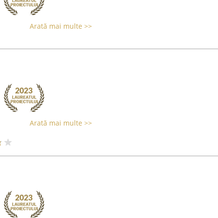
Arată mai multe >>
Arată mai multe >>