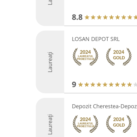
8.8
LOSAN DEPOT SRL
Laureați
9
Depozit Cherestea-Depozi
Laureați