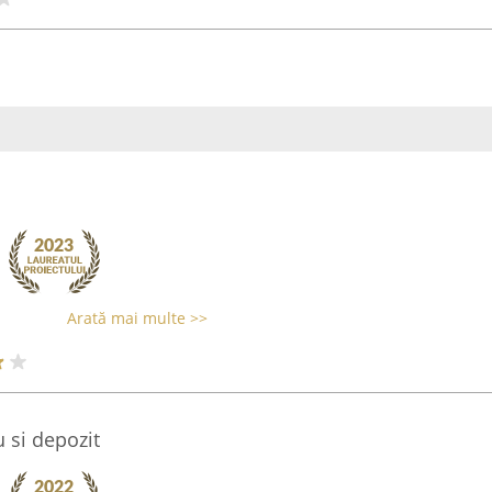
Arată mai multe >>
u si depozit