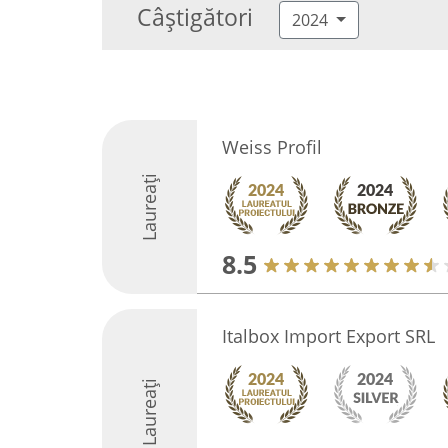
Câștigători
2024
Weiss Profil
Laureați
8.5
Italbox Import Export SRL
Laureați